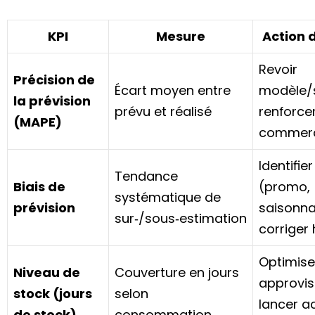
KPI
Mesure
Action 
Revoir
Précision de
Écart moyen entre
modèle/s
la prévision
prévu et réalisé
renforcer
(MAPE)
commerc
Identifie
Tendance
Biais de
(promo,
systématique de
prévision
saisonnal
sur‑/sous‑estimation
corriger
Optimise
Niveau de
Couverture en jours
approvis
stock (jours
selon
lancer a
de stock)
consommation