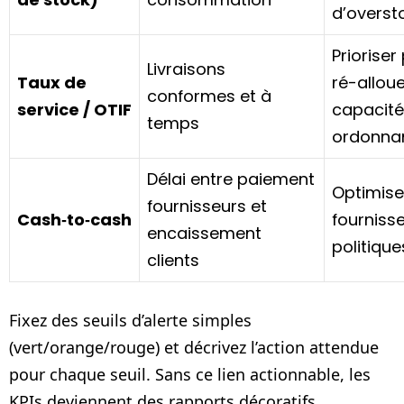
d’overst
Prioriser
Livraisons
Taux de
ré-allou
conformes et à
service / OTIF
capacité
temps
ordonna
Délai entre paiement
Optimise
fournisseurs et
Cash‑to‑cash
fournisse
encaissement
politique
clients
Fixez des seuils d’alerte simples
(vert/orange/rouge) et décrivez l’action attendue
pour chaque seuil. Sans ce lien actionnable, les
KPIs deviennent des rapports décoratifs.